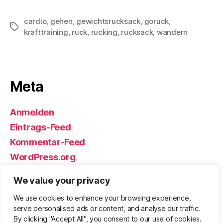
cardio
,
gehen
,
gewichtsrucksack
,
goruck
,
Schlagwörter
krafttraining
,
ruck
,
rucking
,
rucksack
,
wandern
Meta
Anmelden
Eintrags-Feed
Kommentar-Feed
WordPress.org
We value your privacy
We use cookies to enhance your browsing experience,
© 2026
Björn Eickhoff – Der Blog
Nach oben
↑
serve personalised ads or content, and analyse our traffic.
rund um Messer, Equipment und ums
By clicking "Accept All", you consent to our use of cookies.