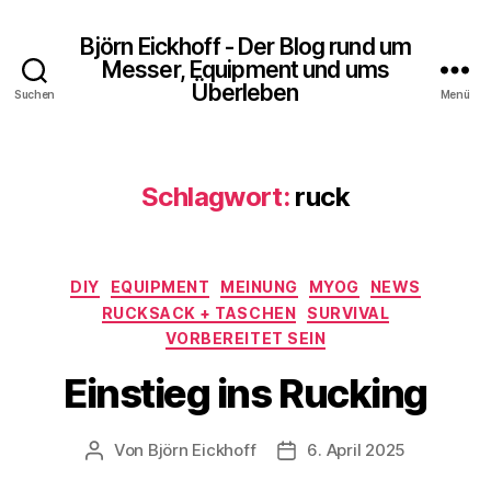
Björn Eickhoff - Der Blog rund um
Messer, Equipment und ums
Überleben
Suchen
Menü
Schlagwort:
ruck
Kategorien
DIY
EQUIPMENT
MEINUNG
MYOG
NEWS
RUCKSACK + TASCHEN
SURVIVAL
VORBEREITET SEIN
Einstieg ins Rucking
Von
Björn Eickhoff
6. April 2025
Beitragsautor
Veröffentlichungsdatum