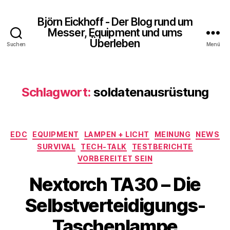
Björn Eickhoff - Der Blog rund um
Messer, Equipment und ums
Überleben
Suchen
Menü
Schlagwort:
soldatenausrüstung
Kategorien
EDC
EQUIPMENT
LAMPEN + LICHT
MEINUNG
NEWS
SURVIVAL
TECH-TALK
TESTBERICHTE
VORBEREITET SEIN
Nextorch TA30 – Die
Selbstverteidigungs-
Taschenlampe