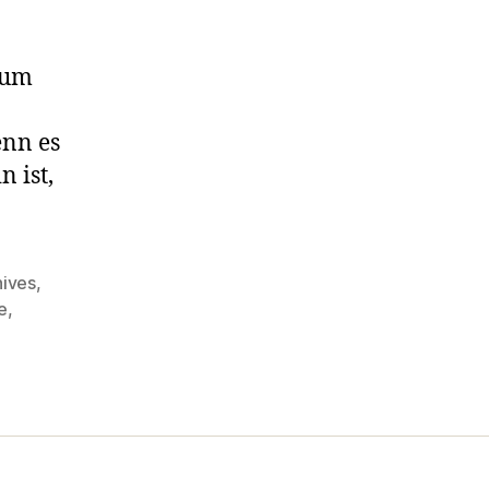
 um
enn es
 ist,
nives
,
e
,