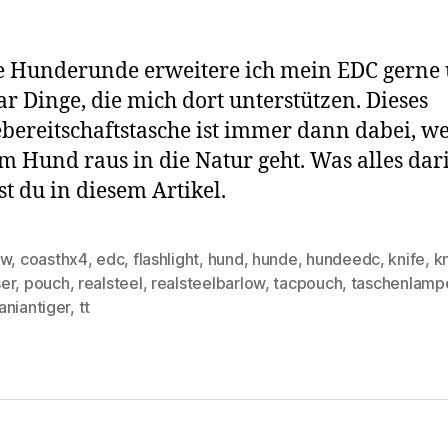
e Hunderunde erweitere ich mein EDC gerne
ar Dinge, die mich dort unterstützen. Dieses
ereitschaftstasche ist immer dann dabei, w
m Hund raus in die Natur geht. Was alles darin
st du in diesem Artikel.
ow
,
coasthx4
,
edc
,
flashlight
,
hund
,
hunde
,
hundeedc
,
knife
,
k
er
,
pouch
,
realsteel
,
realsteelbarlow
,
tacpouch
,
taschenlamp
rter
aniantiger
,
tt