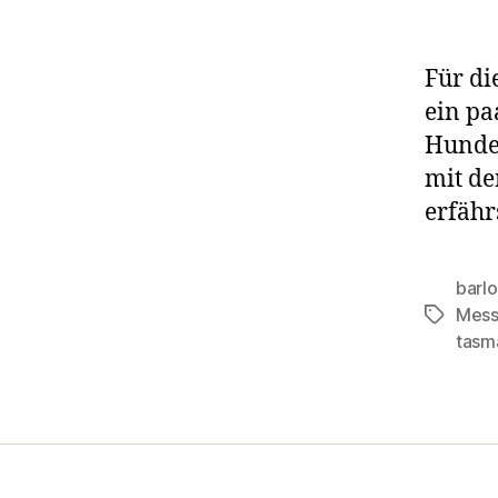
Für di
ein pa
Hundeb
mit de
erfähr
barl
Mess
Schlagwö
tasm