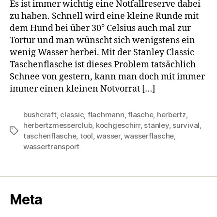
Es ist immer wichtig eine Notfallreserve dabei
zu haben. Schnell wird eine kleine Runde mit
dem Hund bei über 30° Celsius auch mal zur
Tortur und man wünscht sich wenigstens ein
wenig Wasser herbei. Mit der Stanley Classic
Taschenflasche ist dieses Problem tatsächlich
Schnee von gestern, kann man doch mit immer
immer einen kleinen Notvorrat […]
bushcraft
,
classic
,
flachmann
,
flasche
,
herbertz
,
herbertzmesserclub
,
kochgeschirr
,
stanley
,
survival
,
Schlagwörter
taschenflasche
,
tool
,
wasser
,
wasserflasche
,
wassertransport
Meta