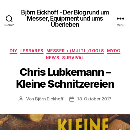
Björn Eickhoff - Der Blog rund um
Messer, Equipment und ums
Überleben
Suchen
Menü
Kategorien
DIY
LESBARES
MESSER + (MULTI-)TOOLS
MYOG
NEWS
SURVIVAL
Chris Lubkemann –
Kleine Schnitzereien
Von
Björn Eickhoff
18. Oktober 2017
Beitragsautor
Veröffentlichungsdatum