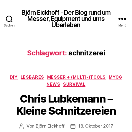
Björn Eickhoff - Der Blog rund um
Messer, Equipment und ums
Überleben
Suchen
Menü
Schlagwort:
schnitzerei
Kategorien
DIY
LESBARES
MESSER + (MULTI-)TOOLS
MYOG
NEWS
SURVIVAL
Chris Lubkemann –
Kleine Schnitzereien
Von
Björn Eickhoff
18. Oktober 2017
Beitragsautor
Veröffentlichungsdatum