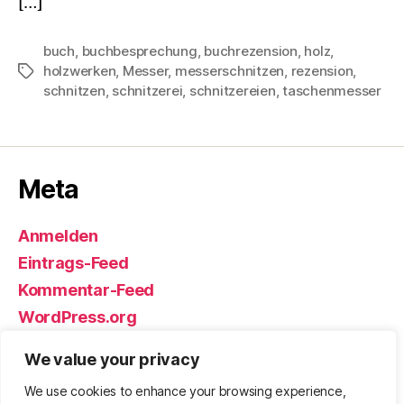
[…]
buch
,
buchbesprechung
,
buchrezension
,
holz
,
holzwerken
,
Messer
,
messerschnitzen
,
rezension
,
Schlagwörter
schnitzen
,
schnitzerei
,
schnitzereien
,
taschenmesser
Meta
Anmelden
Eintrags-Feed
Kommentar-Feed
WordPress.org
We value your privacy
We use cookies to enhance your browsing experience,
© 2026
Björn Eickhoff – Der Blog
Nach oben
↑