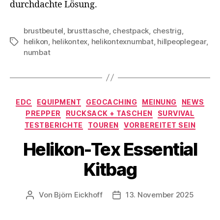
durchdachte Lösung.
brustbeutel
,
brusttasche
,
chestpack
,
chestrig
,
helikon
,
helikontex
,
helikontexnumbat
,
hillpeoplegear
,
Schlagwörter
numbat
Kategorien
EDC
EQUIPMENT
GEOCACHING
MEINUNG
NEWS
PREPPER
RUCKSACK + TASCHEN
SURVIVAL
TESTBERICHTE
TOUREN
VORBEREITET SEIN
Helikon-Tex Essential
Kitbag
Von
Björn Eickhoff
13. November 2025
Beitragsautor
Veröffentlichungsdatum