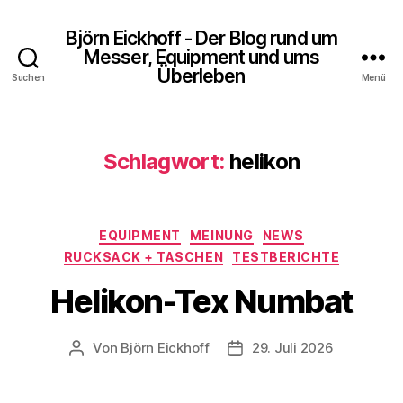
Björn Eickhoff - Der Blog rund um
Messer, Equipment und ums
Überleben
Suchen
Menü
Schlagwort:
helikon
Kategorien
EQUIPMENT
MEINUNG
NEWS
RUCKSACK + TASCHEN
TESTBERICHTE
Helikon-Tex Numbat
Von
Björn Eickhoff
29. Juli 2026
Beitragsautor
Veröffentlichungsdatum