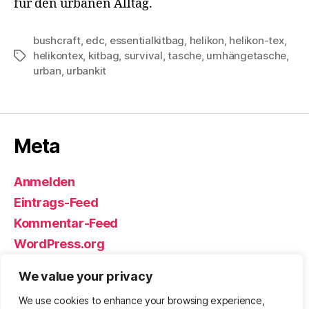
für den urbanen Alltag.
bushcraft
,
edc
,
essentialkitbag
,
helikon
,
helikon-tex
,
helikontex
,
kitbag
,
survival
,
tasche
,
umhängetasche
,
Schlagwörter
urban
,
urbankit
Meta
Anmelden
Eintrags-Feed
Kommentar-Feed
WordPress.org
We value your privacy
We use cookies to enhance your browsing experience,
© 2026
Björn Eickhoff – Der Blog
Nach oben
↑