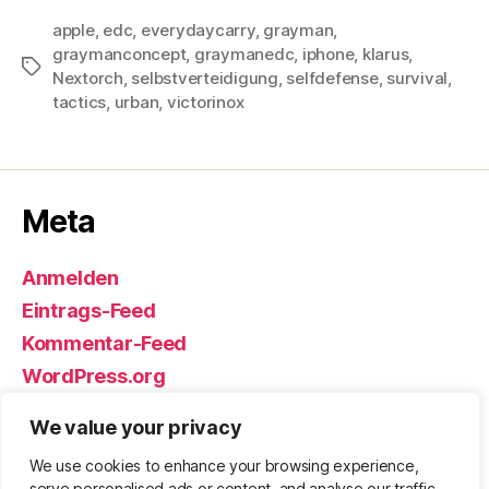
apple
,
edc
,
everydaycarry
,
grayman
,
graymanconcept
,
graymanedc
,
iphone
,
klarus
,
Schlagwörter
Nextorch
,
selbstverteidigung
,
selfdefense
,
survival
,
tactics
,
urban
,
victorinox
Meta
Anmelden
Eintrags-Feed
Kommentar-Feed
WordPress.org
We value your privacy
We use cookies to enhance your browsing experience,
© 2026
Björn Eickhoff – Der Blog
Nach oben
↑
serve personalised ads or content, and analyse our traffic.