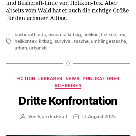
und Bushcraft-Linie von Helikon-Tex. Aber
abseits vom Wald hat er auch die richtige Größe
für den urbanen Alltag.
bushcraft
,
edc
,
essentialkitbag
,
helikon
,
helikon-tex
,
helikontex
,
kitbag
,
survival
,
tasche
,
umhängetasche
,
Schlagwörter
urban
,
urbankit
Kategorien
FICTION
LESBARES
NEWS
PUBLIKATIONEN
SCHREIBEN
Dritte Konfrontation
Von
Björn Eickhoff
17. August 2025
Beitragsautor
Veröffentlichungsdatum