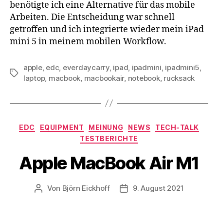
benötigte ich eine Alternative für das mobile
Arbeiten. Die Entscheidung war schnell
getroffen und ich integrierte wieder mein iPad
mini 5 in meinem mobilen Workflow.
apple
,
edc
,
everdaycarry
,
ipad
,
ipadmini
,
ipadmini5
,
Schlagwörter
laptop
,
macbook
,
macbookair
,
notebook
,
rucksack
Kategorien
EDC
EQUIPMENT
MEINUNG
NEWS
TECH-TALK
TESTBERICHTE
Apple MacBook Air M1
Von
Björn Eickhoff
9. August 2021
Beitragsautor
Veröffentlichungsdatum