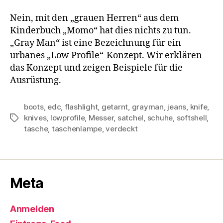
Nein, mit den „grauen Herren“ aus dem
Kinderbuch „Momo“ hat dies nichts zu tun.
„Gray Man“ ist eine Bezeichnung für ein
urbanes „Low Profile“-Konzept. Wir erklären
das Konzept und zeigen Beispiele für die
Ausrüstung.
boots
,
edc
,
flashlight
,
getarnt
,
grayman
,
jeans
,
knife
,
knives
,
lowprofile
,
Messer
,
satchel
,
schuhe
,
softshell
,
Schlagwörter
tasche
,
taschenlampe
,
verdeckt
Meta
Anmelden