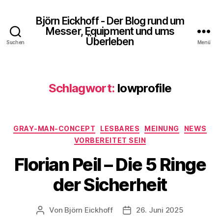
Björn Eickhoff - Der Blog rund um
Messer, Equipment und ums
Überleben
Suchen
Menü
Schlagwort:
lowprofile
Kategorien
GRAY-MAN-CONCEPT
LESBARES
MEINUNG
NEWS
VORBEREITET SEIN
Florian Peil – Die 5 Ringe
der Sicherheit
Von
Björn Eickhoff
26. Juni 2025
Beitragsautor
Veröffentlichungsdatum