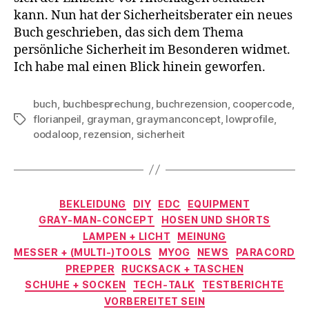
kann. Nun hat der Sicherheitsberater ein neues
Buch geschrieben, das sich dem Thema
persönliche Sicherheit im Besonderen widmet.
Ich habe mal einen Blick hinein geworfen.
buch
,
buchbesprechung
,
buchrezension
,
coopercode
,
florianpeil
,
grayman
,
graymanconcept
,
lowprofile
,
Schlagwörter
oodaloop
,
rezension
,
sicherheit
Kategorien
BEKLEIDUNG
DIY
EDC
EQUIPMENT
GRAY-MAN-CONCEPT
HOSEN UND SHORTS
LAMPEN + LICHT
MEINUNG
MESSER + (MULTI-)TOOLS
MYOG
NEWS
PARACORD
PREPPER
RUCKSACK + TASCHEN
SCHUHE + SOCKEN
TECH-TALK
TESTBERICHTE
VORBEREITET SEIN