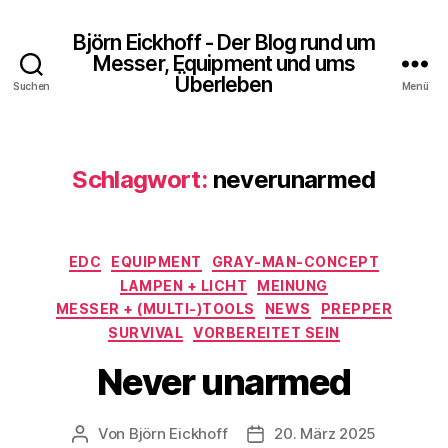
Björn Eickhoff - Der Blog rund um
Messer, Equipment und ums
Überleben
Suchen
Menü
Schlagwort:
neverunarmed
Kategorien
EDC
EQUIPMENT
GRAY-MAN-CONCEPT
LAMPEN + LICHT
MEINUNG
MESSER + (MULTI-)TOOLS
NEWS
PREPPER
SURVIVAL
VORBEREITET SEIN
Never unarmed
Von
Björn Eickhoff
20. März 2025
Beitragsautor
Veröffentlichungsdatum