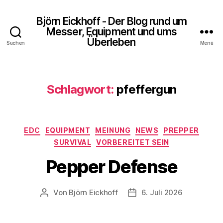
Björn Eickhoff - Der Blog rund um
Messer, Equipment und ums
Überleben
Suchen
Menü
Schlagwort:
pfeffergun
Kategorien
EDC
EQUIPMENT
MEINUNG
NEWS
PREPPER
SURVIVAL
VORBEREITET SEIN
Pepper Defense
Von
Björn Eickhoff
6. Juli 2026
Beitragsautor
Veröffentlichungsdatum