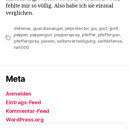
fehlte mir so völlig. Also habe ich sie einmal
verglichen.
defense
,
guardianangel
,
jetprotector
,
jpx
,
jpx2
,
jpx6
,
pepper
,
peppergun
,
pepperspray
,
pfeffer
,
pfeffergun
,
Schlagwörter
pfefferspray
,
piexon
,
selbstverteidigung
,
selfdefense
,
tw1000
Meta
Anmelden
Eintrags-Feed
Kommentar-Feed
WordPress.org