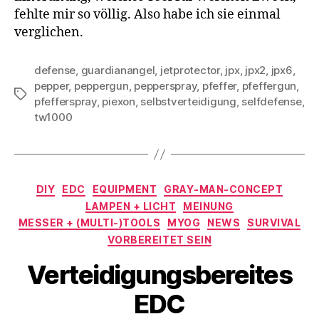
fehlte mir so völlig. Also habe ich sie einmal
verglichen.
defense
,
guardianangel
,
jetprotector
,
jpx
,
jpx2
,
jpx6
,
pepper
,
peppergun
,
pepperspray
,
pfeffer
,
pfeffergun
,
Schlagwörter
pfefferspray
,
piexon
,
selbstverteidigung
,
selfdefense
,
tw1000
Kategorien
DIY
EDC
EQUIPMENT
GRAY-MAN-CONCEPT
LAMPEN + LICHT
MEINUNG
MESSER + (MULTI-)TOOLS
MYOG
NEWS
SURVIVAL
VORBEREITET SEIN
Verteidigungsbereites
EDC