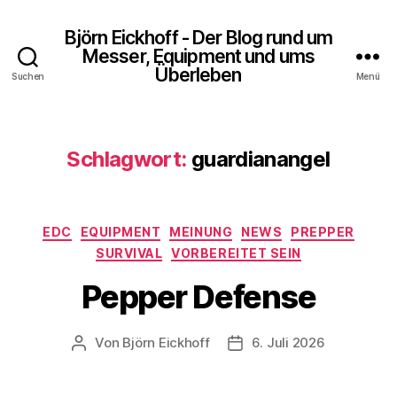
Björn Eickhoff - Der Blog rund um
Messer, Equipment und ums
Überleben
Suchen
Menü
Schlagwort:
guardianangel
Kategorien
EDC
EQUIPMENT
MEINUNG
NEWS
PREPPER
SURVIVAL
VORBEREITET SEIN
Pepper Defense
Von
Björn Eickhoff
6. Juli 2026
Beitragsautor
Veröffentlichungsdatum