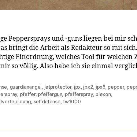
ige Peppersprays und -guns liegen bei mir sc
as bringt die Arbeit als Redakteur so mit sich
chtige Einordnung, welches Tool für welchen 
 mir so völlig. Also habe ich sie einmal verglic
nse
,
guardianangel
,
jetprotector
,
jpx
,
jpx2
,
jpx6
,
pepper
,
pep
erspray
,
pfeffer
,
pfeffergun
,
pfefferspray
,
piexon
,
rter
stverteidigung
,
selfdefense
,
tw1000