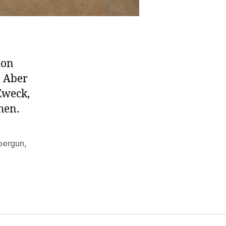
hon
. Aber
Zweck,
hen.
pergun
,