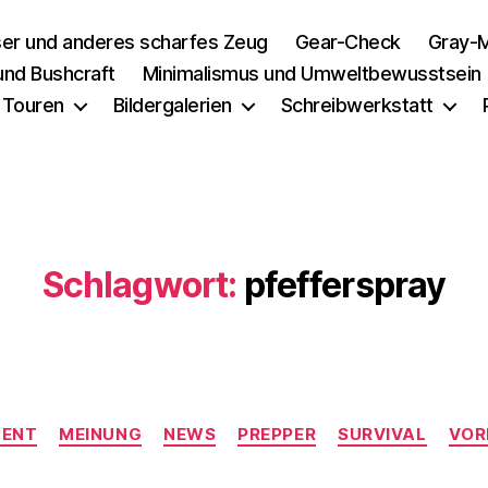
er und anderes scharfes Zeug
Gear-Check
Gray-M
 und Bushcraft
Minimalismus und Umweltbewusstsein
 Touren
Bildergalerien
Schreibwerkstatt
Schlagwort:
pfefferspray
Kategorien
MENT
MEINUNG
NEWS
PREPPER
SURVIVAL
VOR