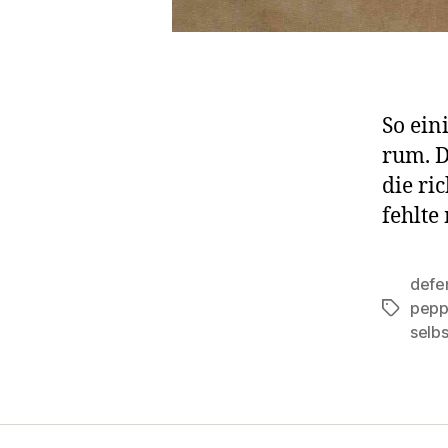
So ein
rum. D
die ri
fehlte
defe
pepp
Schlagwö
selb