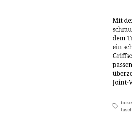
Mit de
schmuc
dem T
ein sc
Griffs
passen
überze
Joint-
böke
Schlagwö
tasc