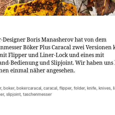
-Designer Boris Manasherov hat von dem
nmesser Böker Plus Caracal zwei Versionen k
mit Flipper und Liner-Lock und eines mit
nd-Bedienung und Slipjoint. Wir haben uns 
nen einmal näher angesehen.
r
,
boker
,
bokercaracal
,
caracal
,
flipper
,
folder
,
knife
,
knives
,
l
rter
er
,
slipjoint
,
taschenmesser