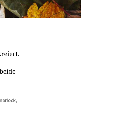
reiert.
beide
inerlock
,