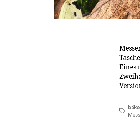
Messer
Tasche
Eines 
Zweiha
Versio
böke
Schlagwö
Mess