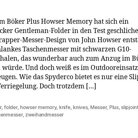
m Böker Plus Howser Memory hat sich ein
ker Gentleman-Folder in den Test geschliche
rapper-Messer-Design von John Howser ents
hlankes Taschenmesser mit schwarzen G10-
chalen, das wunderbar auch zum Anzug im B
 würde. Und doch weiß es im Outdooreinsatz
ugen. Wie das Spyderco bietet es nur eine Sli
Verriegelung. Doch trotzdem […]
r
,
folder
,
howser memory
,
knife
,
knives
,
Messer
,
Plus
,
slipjoin
rter
henmesser
,
zweihandmesser