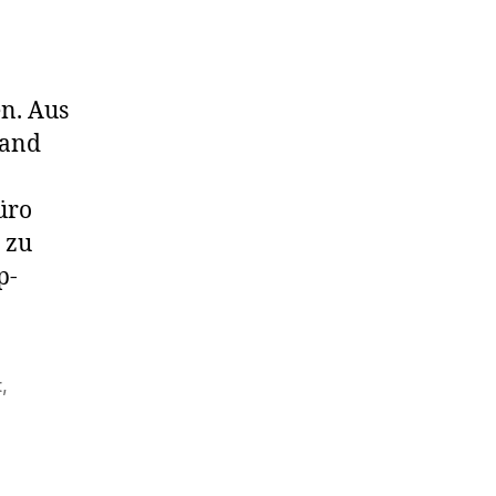
n. Aus
tand
üro
 zu
p-
t
,