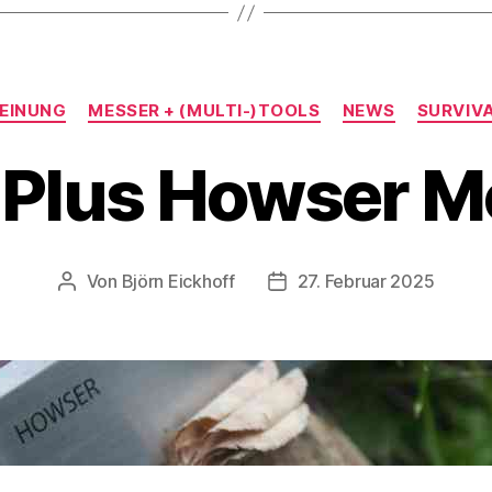
Kategorien
EINUNG
MESSER + (MULTI-)TOOLS
NEWS
SURVIV
 Plus Howser 
Von
Björn Eickhoff
27. Februar 2025
Beitragsautor
Veröffentlichungsdatum