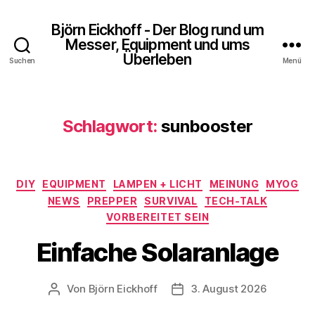
Björn Eickhoff - Der Blog rund um
Messer, Equipment und ums
Überleben
Suchen
Menü
Schlagwort:
sunbooster
Kategorien
DIY
EQUIPMENT
LAMPEN + LICHT
MEINUNG
MYOG
NEWS
PREPPER
SURVIVAL
TECH-TALK
VORBEREITET SEIN
Einfache Solaranlage
Von
Björn Eickhoff
3. August 2026
Beitragsautor
Veröffentlichungsdatum