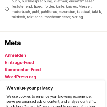
buch
,
buchbesprechung
,
dietmar
,
einsatzmesser
,
feststehend
,
fixed
,
folder
,
knife
,
knives
,
Messer
,
Schlagwörter
motorbuch
,
pohl
,
pohlforce
,
rezension
,
tactical
,
taktik
,
taktisch
,
taktische
,
taschenmesser
,
verlag
Meta
Anmelden
Eintrags-Feed
Kommentar-Feed
WordPress.org
We value your privacy
We use cookies to enhance your browsing experience,
© 2026
Björn Eickhoff – Der Blog
Nach oben
↑
serve personalised ads or content, and analyse our traffic.
rund um Messer, Equipment und ums
By clicking "Accept All", you consent to our use of cookies.