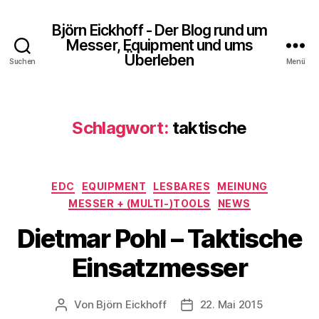
Björn Eickhoff - Der Blog rund um
Messer, Equipment und ums
Überleben
Suchen
Menü
Schlagwort:
taktische
Kategorien
EDC
EQUIPMENT
LESBARES
MEINUNG
MESSER + (MULTI-)TOOLS
NEWS
Dietmar Pohl – Taktische
Einsatzmesser
Von
Björn Eickhoff
22. Mai 2015
Beitragsautor
Veröffentlichungsdatum