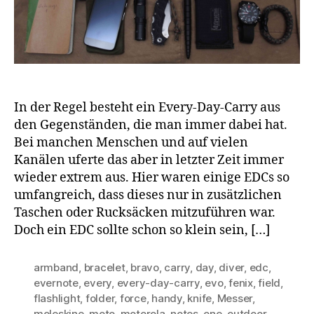
In der Regel besteht ein Every-Day-Carry aus
den Gegenständen, die man immer dabei hat.
Bei manchen Menschen und auf vielen
Kanälen uferte das aber in letzter Zeit immer
wieder extrem aus. Hier waren einige EDCs so
umfangreich, dass dieses nur in zusätzlichen
Taschen oder Rucksäcken mitzuführen war.
Doch ein EDC sollte schon so klein sein, […]
armband
,
bracelet
,
bravo
,
carry
,
day
,
diver
,
edc
,
evernote
,
every
,
every-day-carry
,
evo
,
fenix
,
field
,
flashlight
,
folder
,
force
,
handy
,
knife
,
Messer
,
moleskine
,
moto
,
motorola
,
notes
,
one
,
outdoor
,