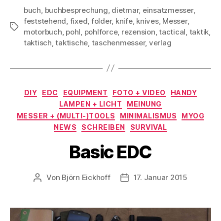
buch
,
buchbesprechung
,
dietmar
,
einsatzmesser
,
feststehend
,
fixed
,
folder
,
knife
,
knives
,
Messer
,
Schlagwörter
motorbuch
,
pohl
,
pohlforce
,
rezension
,
tactical
,
taktik
,
taktisch
,
taktische
,
taschenmesser
,
verlag
Kategorien
DIY
EDC
EQUIPMENT
FOTO + VIDEO
HANDY
LAMPEN + LICHT
MEINUNG
MESSER + (MULTI-)TOOLS
MINIMALISMUS
MYOG
NEWS
SCHREIBEN
SURVIVAL
Basic EDC
Von
Björn Eickhoff
17. Januar 2015
Beitragsautor
Veröffentlichungsdatum