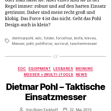
oder man hasst sie. Aber eines sind sie in der
Regel immer: robust und auf den harten Einsatz
getrimmt. Daher sind meist recht groß und
klobig. Das Force 4 ist das nicht. Geht das Pohl
Design auch in klein?
dietmarpohl
,
edc
,
folder
,
forcefour
,
knife
,
knives
,
Schlagwörter
Messer
,
pohl
,
pohlforce
,
survival
,
taschenmesser
Kategorien
EDC
EQUIPMENT
LESBARES
MEINUNG
MESSER + (MULTI-)TOOLS
NEWS
Dietmar Pohl – Taktische
Einsatzmesser
Von
Björn Eickhoff
22. Mai 2015
Beitragsautor
Veröffentlichungsdatum