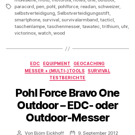
paracord
,
pen
,
pohl
,
pohlforce
,
readan
,
schweizer
,
Schlagwörter
selbstverteidigung
,
Selbstverteidigungsstift
,
smartphone
,
survival
,
survivalarmband
,
tacticl
,
taschenlampe
,
taschenmesser
,
tawatec
,
trithium
,
uhr
,
victorinox
,
watch
,
wood
Kategorien
EDC
EQUIPMENT
GEOCACHING
MESSER + (MULTI-)TOOLS
SURVIVAL
TESTBERICHTE
Pohl Force Bravo One
Outdoor – EDC- oder
Outdoor-Messer
Von
Björn Eickhoff
9. September 2012
Beitragsautor
Veröffentlichungsdatum