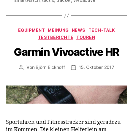
smartwatch
,
tactix
,
tracker
,
vivoactive
Kategorien
EQUIPMENT
MEINUNG
NEWS
TECH-TALK
TESTBERICHTE
TOUREN
Garmin Vivoactive HR
Von
Björn Eickhoff
15. Oktober 2017
Beitragsautor
Veröffentlichungsdatum
Sportuhren und Fitnesstracker sind geradezu
im Kommen. Die kleinen Helferlein am