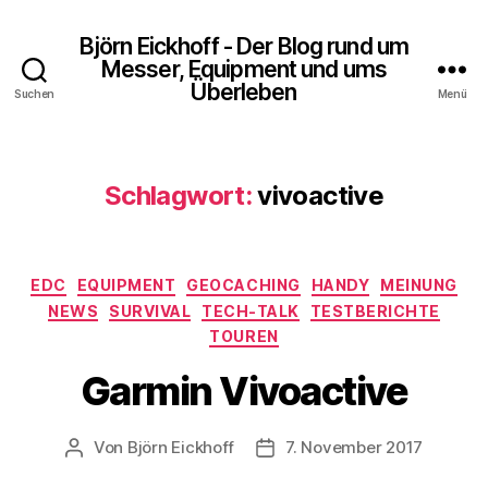
Björn Eickhoff - Der Blog rund um
Messer, Equipment und ums
Überleben
Suchen
Menü
Schlagwort:
vivoactive
Kategorien
EDC
EQUIPMENT
GEOCACHING
HANDY
MEINUNG
NEWS
SURVIVAL
TECH-TALK
TESTBERICHTE
TOUREN
Garmin Vivoactive
Von
Björn Eickhoff
7. November 2017
Beitragsautor
Veröffentlichungsdatum