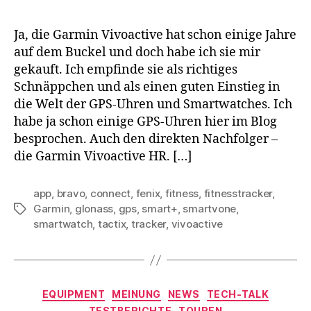
Ja, die Garmin Vivoactive hat schon einige Jahre
auf dem Buckel und doch habe ich sie mir
gekauft. Ich empfinde sie als richtiges
Schnäppchen und als einen guten Einstieg in
die Welt der GPS-Uhren und Smartwatches. Ich
habe ja schon einige GPS-Uhren hier im Blog
besprochen. Auch den direkten Nachfolger –
die Garmin Vivoactive HR. […]
app
,
bravo
,
connect
,
fenix
,
fitness
,
fitnesstracker
,
Garmin
,
glonass
,
gps
,
smart+
,
smartvone
,
Schlagwörter
smartwatch
,
tactix
,
tracker
,
vivoactive
Kategorien
EQUIPMENT
MEINUNG
NEWS
TECH-TALK
TESTBERICHTE
TOUREN