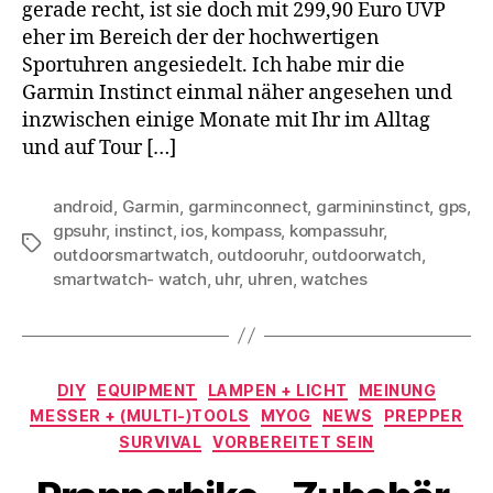
gerade recht, ist sie doch mit 299,90 Euro UVP
eher im Bereich der der hochwertigen
Sportuhren angesiedelt. Ich habe mir die
Garmin Instinct einmal näher angesehen und
inzwischen einige Monate mit Ihr im Alltag
und auf Tour […]
android
,
Garmin
,
garminconnect
,
garmininstinct
,
gps
,
gpsuhr
,
instinct
,
ios
,
kompass
,
kompassuhr
,
Schlagwörter
outdoorsmartwatch
,
outdooruhr
,
outdoorwatch
,
smartwatch- watch
,
uhr
,
uhren
,
watches
Kategorien
DIY
EQUIPMENT
LAMPEN + LICHT
MEINUNG
MESSER + (MULTI-)TOOLS
MYOG
NEWS
PREPPER
SURVIVAL
VORBEREITET SEIN