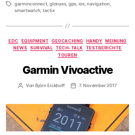
garminconnect
,
glonass
,
gps
,
ios
,
navigation
,
Schlagwörter
smartwatch
,
tactix
Kategorien
EDC
EQUIPMENT
GEOCACHING
HANDY
MEINUNG
NEWS
SURVIVAL
TECH-TALK
TESTBERICHTE
TOUREN
Garmin Vivoactive
Von
Björn Eickhoff
7. November 2017
Beitragsautor
Veröffentlichungsdatum