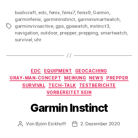
bushcraft
,
edc
,
fenix
,
fenix7
,
fenix9
,
Garmin
,
garminfenix
,
garmininstinct
,
garminsmartwatch
,
garminvivoactive
,
gps
,
gpswatch
,
instinct3
,
Schlagwörter
navigation
,
outdoor
,
prepper
,
prepping
,
smartwatch
,
survival
,
uhr
Kategorien
EDC
EQUIPMENT
GEOCACHING
GRAY-MAN-CONCEPT
MEINUNG
NEWS
PREPPER
SURVIVAL
TECH-TALK
TESTBERICHTE
VORBEREITET SEIN
Garmin Instinct
Von
Björn Eickhoff
2. Dezember 2020
Beitragsautor
Veröffentlichungsdatum