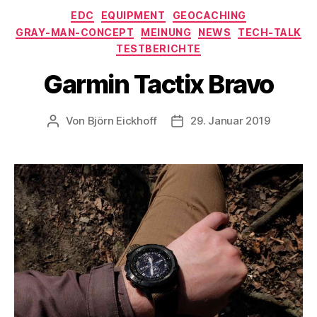
Kategorien
EDC
EQUIPMENT
GEOCACHING
GRAY-MAN-CONCEPT
MEINUNG
NEWS
TECH-TALK
TESTBERICHTE
Garmin Tactix Bravo
Von
Björn Eickhoff
29. Januar 2019
Beitragsautor
Veröffentlichungsdatum