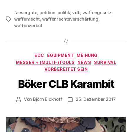
faesergate
,
petition
,
politik
,
vdb
,
waffengesetz
,
waffenrecht
,
waffenrechtsverschärfung
,
Schlagwörter
waffenverbot
Kategorien
EDC
EQUIPMENT
MEINUNG
MESSER + (MULTI-)TOOLS
NEWS
SURVIVAL
VORBEREITET SEIN
Böker CLB Karambit
Von
Björn Eickhoff
25. Dezember 2017
Beitragsautor
Veröffentlichungsdatum