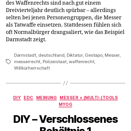
des Waffenrechts sind nach gut einem
Dreivierteljahr deutlich spürbar – allerdings
selten bei jenen Personengruppen, die Messer
als Tatwaffe einsetzen. Stattdessen fühlen sich
oft Normalbürger drangsaliert, wie das Beispiel
Darmstadt zeigt.
Darmstadt
,
deutschland
,
Diktatur
,
Gestapo
,
Messer
,
messerrecht
,
Polizeistaat
,
waffenrecht
,
Schlagwörter
Willkürherrschaft
Kategorien
DIY
EDC
MEINUNG
MESSER + (MULTI-)TOOLS
MYOG
DIY – Verschlossenes
Behältnis 1