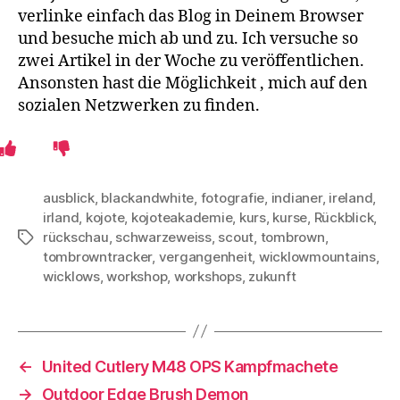
verlinke einfach das Blog in Deinem Browser
und besuche mich ab und zu. Ich versuche so
zwei Artikel in der Woche zu veröffentlichen.
Ansonsten hast die Möglichkeit , mich auf den
sozialen Netzwerken zu finden.
ausblick
,
blackandwhite
,
fotografie
,
indianer
,
ireland
,
irland
,
kojote
,
kojoteakademie
,
kurs
,
kurse
,
Rückblick
,
rückschau
,
schwarzeweiss
,
scout
,
tombrown
,
Schlagwörter
tombrowntracker
,
vergangenheit
,
wicklowmountains
,
wicklows
,
workshop
,
workshops
,
zukunft
←
United Cutlery M48 OPS Kampfmachete
→
Outdoor Edge Brush Demon