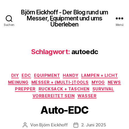
Björn Eickhoff - Der Blog rund um
Messer, Equipment und ums
Überleben
Suchen
Menü
Schlagwort:
autoedc
Kategorien
DIY
EDC
EQUIPMENT
HANDY
LAMPEN + LICHT
MEINUNG
MESSER + (MULTI-)TOOLS
MYOG
NEWS
PREPPER
RUCKSACK + TASCHEN
SURVIVAL
VORBEREITET SEIN
WASSER
Auto-EDC
Von
Björn Eickhoff
2. Juni 2025
Beitragsautor
Veröffentlichungsdatum