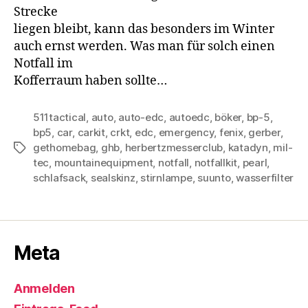
Strecke
liegen bleibt, kann das besonders im Winter
auch ernst werden. Was man für solch einen
Notfall im
Kofferraum haben sollte…
511tactical
,
auto
,
auto-edc
,
autoedc
,
böker
,
bp-5
,
bp5
,
car
,
carkit
,
crkt
,
edc
,
emergency
,
fenix
,
gerber
,
gethomebag
,
ghb
,
herbertzmesserclub
,
katadyn
,
mil-
Schlagwörter
tec
,
mountainequipment
,
notfall
,
notfallkit
,
pearl
,
schlafsack
,
sealskinz
,
stirnlampe
,
suunto
,
wasserfilter
Meta
Anmelden