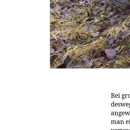
Bei gr
desweg
angewi
man ei