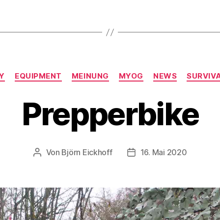
Kategorien
IY
EQUIPMENT
MEINUNG
MYOG
NEWS
SURVIV
Prepperbike
Von
Björn Eickhoff
16. Mai 2020
Beitragsautor
Veröffentlichungsdatum