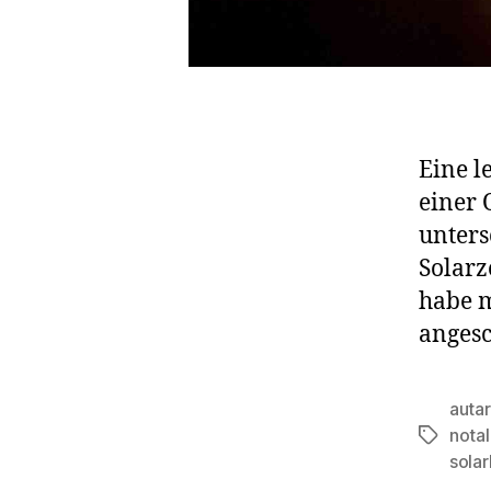
Eine l
einer 
unters
Solarz
habe m
angesc
auta
notal
Schlagwö
solar