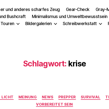
er und anderes scharfes Zeug
Gear-Check
Gray-M
 und Bushcraft
Minimalismus und Umweltbewusstsein
 Touren
Bildergalerien
Schreibwerkstatt
Schlagwort:
krise
Kategorien
 LICHT
MEINUNG
NEWS
PREPPER
SURVIVAL
T
VORBEREITET SEIN