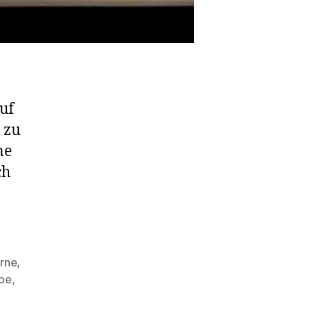
auf
 zu
ne
ch
erne
,
mpe
,