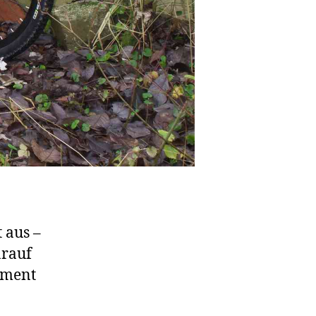
 aus –
arauf
pment