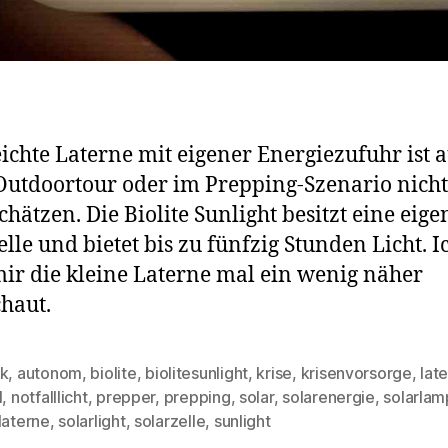
eichte Laterne mit eigener Energiezufuhr ist 
Outdoortour oder im Prepping-Szenario nicht
chätzen. Die Biolite Sunlight besitzt eine eige
elle und bietet bis zu fünfzig Stunden Licht. I
ir die kleine Laterne mal ein wenig näher
haut.
rk
,
autonom
,
biolite
,
biolitesunlight
,
krise
,
krisenvorsorge
,
lat
l
,
notfalllicht
,
prepper
,
prepping
,
solar
,
solarenergie
,
solarla
rter
laterne
,
solarlight
,
solarzelle
,
sunlight