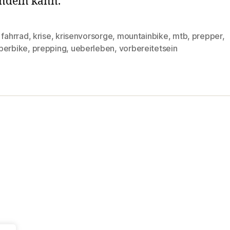
ndeln kann.
,
fahrrad
,
krise
,
krisenvorsorge
,
mountainbike
,
mtb
,
prepper
,
rter
perbike
,
prepping
,
ueberleben
,
vorbereitetsein