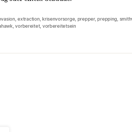
evasion
,
extraction
,
krisenvorsorge
,
prepper
,
prepping
,
smit
rter
ahawk
,
vorbereitet
,
vorbereitetsein