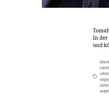
Tomaha
In der
und kö
black
camil
crkt
Schlagwö
sogt
unite
walt