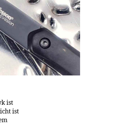
k ist
cht ist
nem