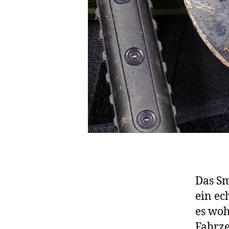
Das Sm
ein ec
es woh
Fahrz