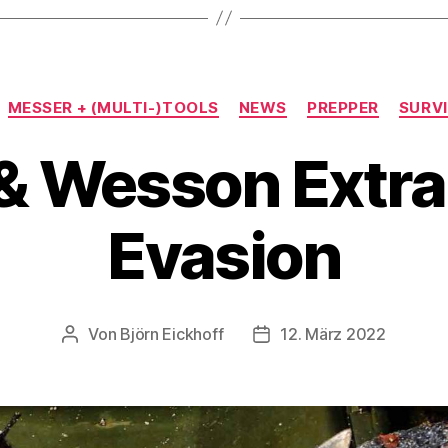
Kategorien
MESSER + (MULTI-)TOOLS
NEWS
PREPPER
SURV
& Wesson Extra
Evasion
Von
Björn Eickhoff
12. März 2022
Beitragsautor
Veröffentlichungsdatum