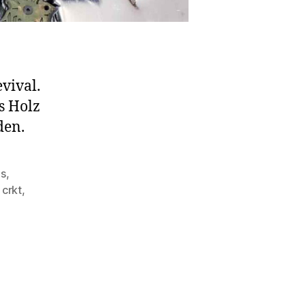
vival.
s Holz
den.
us
,
,
crkt
,