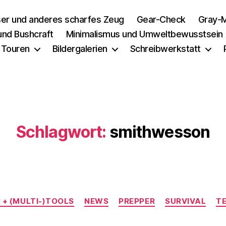
er und anderes scharfes Zeug
Gear-Check
Gray-M
 und Bushcraft
Minimalismus und Umweltbewusstsein
 Touren
Bildergalerien
Schreibwerkstatt
Schlagwort:
smithwesson
Kategorien
 + (MULTI-)TOOLS
NEWS
PREPPER
SURVIVAL
T