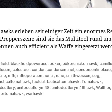
wks erleben seit einiger Zeit ein enormes Re
 Prepperszene sind sie das Multitool rund um
nnen auch effizient als Waffe eingesetzt wer
field
,
blackfieldpoweraxe
,
böker
,
bökerchickenhawk
,
camill
lussin
,
coldsteel
,
condor
,
condorsentinel
,
condorsentinelaxe
rune
,
mfh
,
mfhoperationthonar
,
rune
,
smithwesson
,
sog
,
rter
acticaltomahawk
,
tactcal
,
tacticaltomahawk
,
Tomahawk
,
dcutlery
,
unitedcutlerym48
,
unitedcutlerym48hawk
,
Walther
,
hertomahawk
,
warhawk