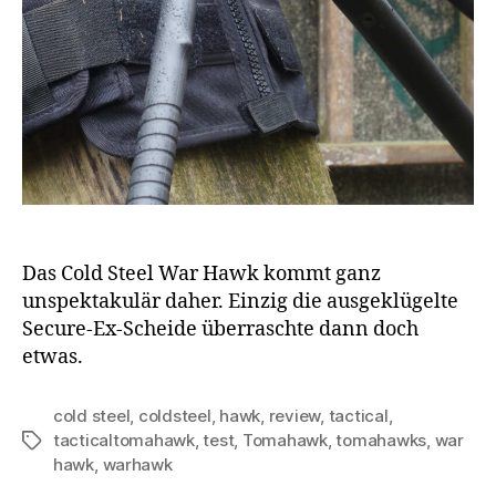
Das Cold Steel War Hawk kommt ganz
unspektakulär daher. Einzig die ausgeklügelte
Secure-Ex-Scheide überraschte dann doch
etwas.
cold steel
,
coldsteel
,
hawk
,
review
,
tactical
,
tacticaltomahawk
,
test
,
Tomahawk
,
tomahawks
,
war
Schlagwörter
hawk
,
warhawk