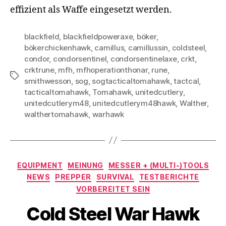
effizient als Waffe eingesetzt werden.
blackfield
,
blackfieldpoweraxe
,
böker
,
bökerchickenhawk
,
camillus
,
camillussin
,
coldsteel
,
condor
,
condorsentinel
,
condorsentinelaxe
,
crkt
,
crktrune
,
mfh
,
mfhoperationthonar
,
rune
,
Schlagwörter
smithwesson
,
sog
,
sogtacticaltomahawk
,
tactcal
,
tacticaltomahawk
,
Tomahawk
,
unitedcutlery
,
unitedcutlerym48
,
unitedcutlerym48hawk
,
Walther
,
walthertomahawk
,
warhawk
Kategorien
EQUIPMENT
MEINUNG
MESSER + (MULTI-)TOOLS
NEWS
PREPPER
SURVIVAL
TESTBERICHTE
VORBEREITET SEIN
Cold Steel War Hawk