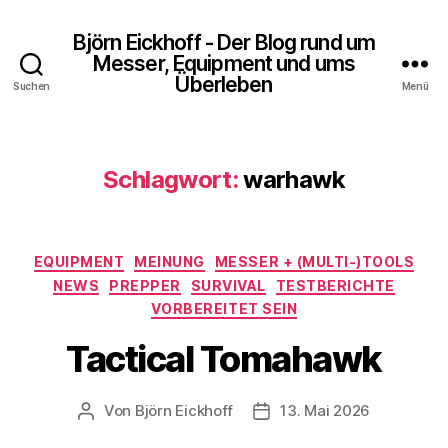
Björn Eickhoff - Der Blog rund um
Messer, Equipment und ums
Überleben
Suchen
Menü
Schlagwort:
warhawk
Kategorien
EQUIPMENT
MEINUNG
MESSER + (MULTI-)TOOLS
NEWS
PREPPER
SURVIVAL
TESTBERICHTE
VORBEREITET SEIN
Tactical Tomahawk
Von
Björn Eickhoff
13. Mai 2026
Beitragsautor
Veröffentlichungsdatum