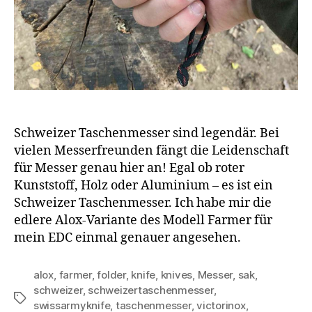
Schweizer Taschenmesser sind legendär. Bei
vielen Messerfreunden fängt die Leidenschaft
für Messer genau hier an! Egal ob roter
Kunststoff, Holz oder Aluminium – es ist ein
Schweizer Taschenmesser. Ich habe mir die
edlere Alox-Variante des Modell Farmer für
mein EDC einmal genauer angesehen.
alox
,
farmer
,
folder
,
knife
,
knives
,
Messer
,
sak
,
schweizer
,
schweizertaschenmesser
,
Schlagwörter
swissarmyknife
,
taschenmesser
,
victorinox
,