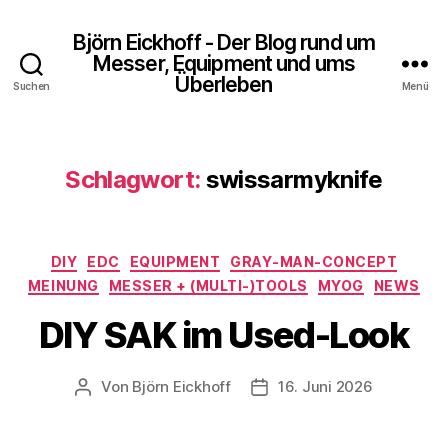
Björn Eickhoff - Der Blog rund um
Messer, Equipment und ums
Überleben
Suchen
Menü
Schlagwort:
swissarmyknife
Kategorien
DIY
EDC
EQUIPMENT
GRAY-MAN-CONCEPT
MEINUNG
MESSER + (MULTI-)TOOLS
MYOG
NEWS
DIY SAK im Used-Look
Von
Björn Eickhoff
16. Juni 2026
Beitragsautor
Veröffentlichungsdatum