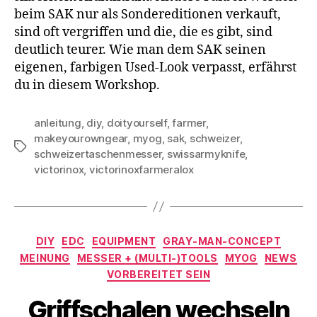
beim SAK nur als Sondereditionen verkauft,
sind oft vergriffen und die, die es gibt, sind
deutlich teurer. Wie man dem SAK seinen
eigenen, farbigen Used-Look verpasst, erfährst
du in diesem Workshop.
anleitung
,
diy
,
doityourself
,
farmer
,
makeyourowngear
,
myog
,
sak
,
schweizer
,
Schlagwörter
schweizertaschenmesser
,
swissarmyknife
,
victorinox
,
victorinoxfarmeralox
Kategorien
DIY
EDC
EQUIPMENT
GRAY-MAN-CONCEPT
MEINUNG
MESSER + (MULTI-)TOOLS
MYOG
NEWS
VORBEREITET SEIN
Griffschalen wechseln