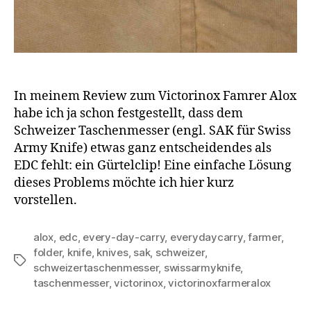
In meinem Review zum Victorinox Famrer Alox
habe ich ja schon festgestellt, dass dem
Schweizer Taschenmesser (engl. SAK für Swiss
Army Knife) etwas ganz entscheidendes als
EDC fehlt: ein Gürtelclip! Eine einfache Lösung
dieses Problems möchte ich hier kurz
vorstellen.
alox
,
edc
,
every-day-carry
,
everydaycarry
,
farmer
,
folder
,
knife
,
knives
,
sak
,
schweizer
,
Schlagwörter
schweizertaschenmesser
,
swissarmyknife
,
taschenmesser
,
victorinox
,
victorinoxfarmeralox