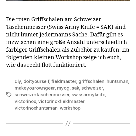
Die roten Griffschalen am Schweizer
Taschenmesser (Swiss Army Knife = SAK) sind
nicht immer Jedermanns Sache. Dafür gibt es
inzwischen eine große Anzahl unterschiedlich
farbiger Griffschalen als Zubehör zu kaufen. Im
folgenden kleinen Workshop zeige ich euch,
wie das recht flott funktioniert.
diy
,
doityourself
,
fieldmaster
,
griffschalen
,
huntsman
,
makeyourowngear
,
myog
,
sak
,
schweizer
,
schweizertaschenmesser
,
swissarmyknife
,
Schlagwörter
victorinox
,
victorinoxfieldmaster
,
victorinoxhuntsman
,
workshop