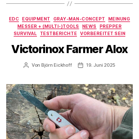
Kategorien
EDC
EQUIPMENT
GRAY-MAN-CONCEPT
MEINUNG
MESSER + (MULTI-)TOOLS
NEWS
PREPPER
SURVIVAL
TESTBERICHTE
VORBEREITET SEIN
Victorinox Farmer Alox
Von
Björn Eickhoff
19. Juni 2025
Beitragsautor
Veröffentlichungsdatum