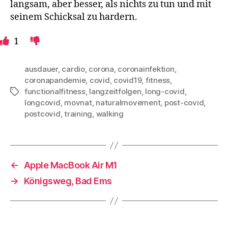
langsam, aber besser, als nichts zu tun und mit
seinem Schicksal zu hardern.
1
ausdauer
,
cardio
,
corona
,
coronainfektion
,
coronapandemie
,
covid
,
covid19
,
fitness
,
functionalfitness
,
langzeitfolgen
,
long-covid
,
Schlagwörter
longcovid
,
movnat
,
naturalmovement
,
post-covid
,
postcovid
,
training
,
walking
←
Apple MacBook Air M1
→
Königsweg, Bad Ems