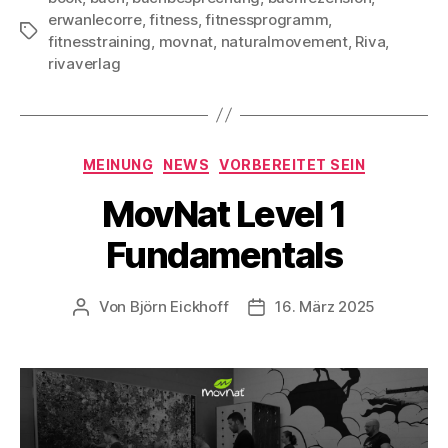
erwanlecorre
,
fitness
,
fitnessprogramm
,
Schlagwörter
fitnesstraining
,
movnat
,
naturalmovement
,
Riva
,
rivaverlag
Kategorien
MEINUNG
NEWS
VORBEREITET SEIN
MovNat Level 1
Fundamentals
Von
Björn Eickhoff
16. März 2025
Beitragsautor
Veröffentlichungsdatum