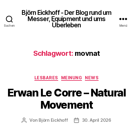
Björn Eickhoff - Der Blog rund um
Messer, Equipment und ums
Überleben
Suchen
Menü
Schlagwort:
movnat
Kategorien
LESBARES
MEINUNG
NEWS
Erwan Le Corre – Natural
Movement
Von
Björn Eickhoff
30. April 2026
Beitragsautor
Veröffentlichungsdatum