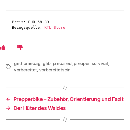
Preis: EUR 58,39
Bezugsquelle: 
KTL Store
gethomebag
,
ghb
,
prepared
,
prepper
,
survival
,
Schlagwörter
vorbereitet
,
vorbereitetsein
←
Prepperbike – Zubehör, Orientierung und Fazit
→
Der Hüter des Waldes