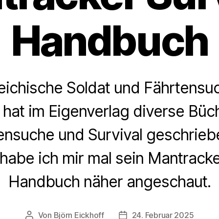
Handbuch
eichische Soldat und Fährtensu
 hat im Eigenverlag diverse Büc
nsuche und Survival geschriebe
abe ich mir mal sein Mantracke
Handbuch näher angeschaut.
Von
Björn Eickhoff
24. Februar 2025
Beitragsautor
Veröffentlichungsdatum