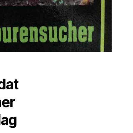
dat
ner
lag