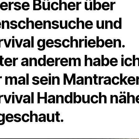
verse Bücher über
nschensuche und
rvival geschrieben.
ter anderem habe ic
r mal sein Mantracke
rvival Handbuch näh
geschaut.