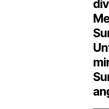
di
Me
Su
Un
mi
Su
an