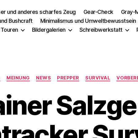
er und anderes scharfes Zeug
Gear-Check
Gray-M
 und Bushcraft
Minimalismus und Umweltbewusstsein
 Touren
Bildergalerien
Schreibwerkstatt
Kategorien
S
MEINUNG
NEWS
PREPPER
SURVIVAL
VORBERE
iner Salzge
racker Sur