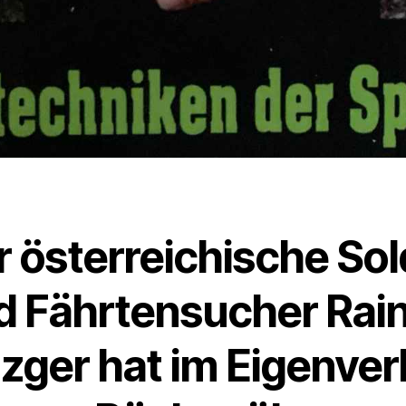
r österreichische Sol
d Fährtensucher Rai
zger hat im Eigenver