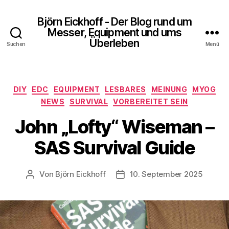
Björn Eickhoff - Der Blog rund um
Messer, Equipment und ums
Überleben
Suchen
Menü
Kategorien
DIY
EDC
EQUIPMENT
LESBARES
MEINUNG
MYOG
NEWS
SURVIVAL
VORBEREITET SEIN
John „Lofty“ Wiseman –
SAS Survival Guide
Von
Björn Eickhoff
10. September 2025
Beitragsautor
Veröffentlichungsdatum