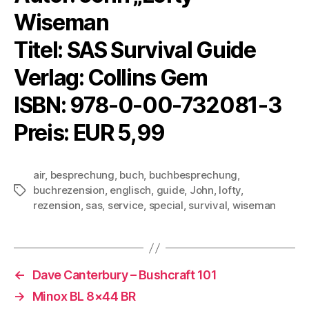
Wiseman
Titel: SAS Survival Guide
Verlag: Collins Gem
ISBN: 978-0-00-732081-3
Preis: EUR 5,99
air
,
besprechung
,
buch
,
buchbesprechung
,
buchrezension
,
englisch
,
guide
,
John
,
lofty
,
Schlagwörter
rezension
,
sas
,
service
,
special
,
survival
,
wiseman
←
Dave Canterbury – Bushcraft 101
→
Minox BL 8×44 BR