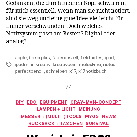
Gedanken, die durch meinen Kopf schwirren,
für mich essentiell. Wenn man sie nicht notiert,
sind sie weg und eine gute Idee vielleicht für
immer verschwunden. Doch welches
Notizsystem passt am Besten? Digital oder
analog?
apple
,
bokerplus
,
fabercastell
,
fieldnotes
,
ipad
,
ipadmini
,
kreativ
,
kreativsein
,
moleskine
,
notes
,
Schlagwörter
perfectpencil
,
schreiben
,
x17
,
x17notizbuch
Kategorien
DIY
EDC
EQUIPMENT
GRAY-MAN-CONCEPT
LAMPEN + LICHT
MEINUNG
MESSER + (MULTI-)TOOLS
MYOG
NEWS
RUCKSACK + TASCHEN
SURVIVAL