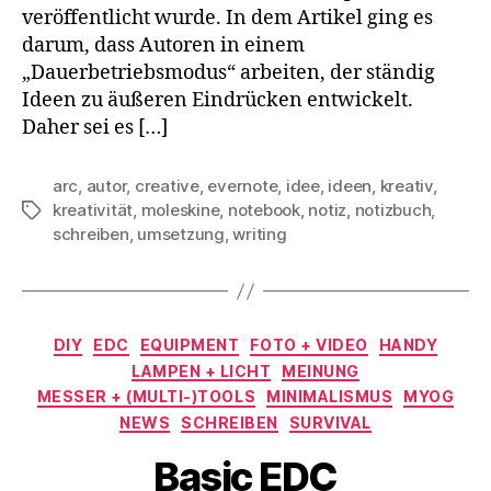
veröffentlicht wurde. In dem Artikel ging es
darum, dass Autoren in einem
„Dauerbetriebsmodus“ arbeiten, der ständig
Ideen zu äußeren Eindrücken entwickelt.
Daher sei es […]
arc
,
autor
,
creative
,
evernote
,
idee
,
ideen
,
kreativ
,
kreativität
,
moleskine
,
notebook
,
notiz
,
notizbuch
,
Schlagwörter
schreiben
,
umsetzung
,
writing
Kategorien
DIY
EDC
EQUIPMENT
FOTO + VIDEO
HANDY
LAMPEN + LICHT
MEINUNG
MESSER + (MULTI-)TOOLS
MINIMALISMUS
MYOG
NEWS
SCHREIBEN
SURVIVAL
Basic EDC