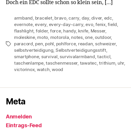
Doch ein EDC sollte schon so klein sein, […]
armband
,
bracelet
,
bravo
,
carry
,
day
,
diver
,
edc
,
evernote
,
every
,
every-day-carry
,
evo
,
fenix
,
field
,
flashlight
,
folder
,
force
,
handy
,
knife
,
Messer
,
moleskine
,
moto
,
motorola
,
notes
,
one
,
outdoor
,
paracord
,
pen
,
pohl
,
pohlforce
,
readan
,
schweizer
,
Schlagwörter
selbstverteidigung
,
Selbstverteidigungsstift
,
smartphone
,
survival
,
survivalarmband
,
tacticl
,
taschenlampe
,
taschenmesser
,
tawatec
,
trithium
,
uhr
,
victorinox
,
watch
,
wood
Meta
Anmelden
Eintrags-Feed