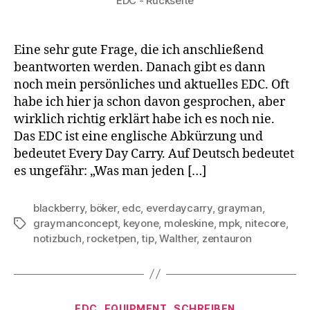
EDC - Rückseite
Eine sehr gute Frage, die ich anschließend
beantworten werden. Danach gibt es dann
noch mein persönliches und aktuelles EDC. Oft
habe ich hier ja schon davon gesprochen, aber
wirklich richtig erklärt habe ich es noch nie.
Das EDC ist eine englische Abkürzung und
bedeutet Every Day Carry. Auf Deutsch bedeutet
es ungefähr: „Was man jeden […]
blackberry
,
böker
,
edc
,
everdaycarry
,
grayman
,
graymanconcept
,
keyone
,
moleskine
,
mpk
,
nitecore
,
Schlagwörter
notizbuch
,
rocketpen
,
tip
,
Walther
,
zentauron
Kategorien
EDC
EQUIPMENT
SCHREIBEN