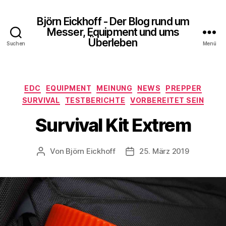
Björn Eickhoff - Der Blog rund um
Messer, Equipment und ums
Überleben
Suchen
Menü
Kategorien
EDC
EQUIPMENT
MEINUNG
NEWS
PREPPER
SURVIVAL
TESTBERICHTE
VORBEREITET SEIN
Survival Kit Extrem
Von
Björn Eickhoff
25. März 2019
Beitragsautor
Veröffentlichungsdatum