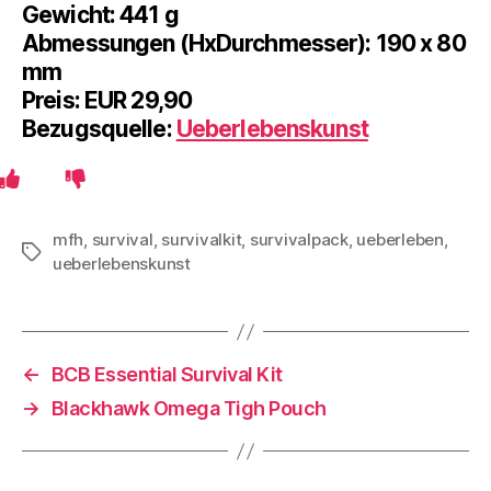
Gewicht: 441 g
Abmessungen (HxDurchmesser): 190 x 80
mm
Preis: EUR 29,90
Bezugsquelle:
Ueberlebenskunst
mfh
,
survival
,
survivalkit
,
survivalpack
,
ueberleben
,
Schlagwörter
ueberlebenskunst
←
BCB Essential Survival Kit
→
Blackhawk Omega Tigh Pouch