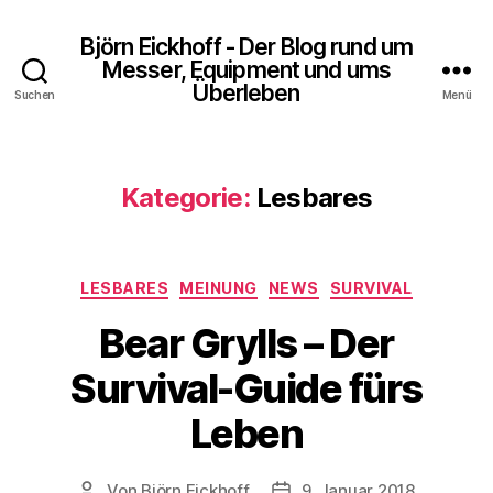
Björn Eickhoff - Der Blog rund um
Messer, Equipment und ums
Überleben
Suchen
Menü
Kategorie:
Lesbares
Kategorien
LESBARES
MEINUNG
NEWS
SURVIVAL
Bear Grylls – Der
Survival-Guide fürs
Leben
Von
Björn Eickhoff
9. Januar 2018
Beitragsautor
Veröffentlichungsdatum