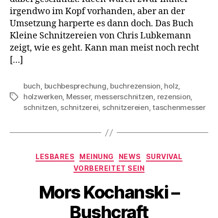
irgendwo im Kopf vorhanden, aber an der
Umsetzung harperte es dann doch. Das Buch
Kleine Schnitzereien von Chris Lubkemann
zeigt, wie es geht. Kann man meist noch recht
[…]
buch
,
buchbesprechung
,
buchrezension
,
holz
,
holzwerken
,
Messer
,
messerschnitzen
,
rezension
,
Schlagwörter
schnitzen
,
schnitzerei
,
schnitzereien
,
taschenmesser
Kategorien
LESBARES
MEINUNG
NEWS
SURVIVAL
VORBEREITET SEIN
Mors Kochanski –
Bushcraft