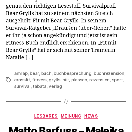
genau den richtigen Lesestoff. Survivalprofi
Bear Grylls hat zu seinem nächsten Streich
ausgeholt: Fit mit Bear Grylls. In seinem
Survival-Ratgeber „Draußen (über-)leben“ hatte
er ihn ja schon angekündigt und jetzt ist sein
Fitness-Buch endlich erschienen. In „Fit mit
Bear Grylls“ hat er sich mit seiner Trainerin
Natalie […]
amrap
,
bear
,
buch
,
buchbesprechung
,
buchrezension
,
crossfit
,
fitness
,
grylls
,
hiit
,
plassen
,
rezension
,
sport
,
Schlagwörter
survival
,
tabata
,
verlag
Kategorien
LESBARES
MEINUNG
NEWS
Matto Barfuss – Maleika