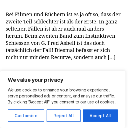
Bei Filmen und Büchern ist es ja oft so, dass der
zweite Teil schlechter ist als der Erste. In ganz
seltenen Fällen ist aber auch mal anders
herum. Beim zweiten Band zum Instinktiven
Schiessen von G. Fred Asbell ist das doch
tatsächlich der Fall! Diesmal befasst er sich
nicht nur mit dem Recurve, sondern auch […]
archery
,
arrow
,
asbell
,
bogen
,
bogenschiessen
,
bow
,
instinktiv
,
intuition
,
pfeil
,
schiessen. schießtechnik
,
Schlagwörter
We value your privacy
technik
We use cookies to enhance your browsing experience,
serve personalised ads or content, and analyse our traffic.
By clicking "Accept All", you consent to our use of cookies.
Kategorien
ESSEN + TRINKEN
LESBARES
MEINUNG
NEWS
Customise
Reject All
Accept All
SURVIVAL