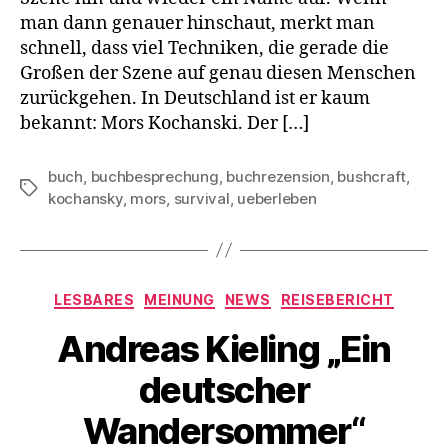
man dann genauer hinschaut, merkt man
schnell, dass viel Techniken, die gerade die
Großen der Szene auf genau diesen Menschen
zurückgehen. In Deutschland ist er kaum
bekannt: Mors Kochanski. Der […]
buch
,
buchbesprechung
,
buchrezension
,
bushcraft
,
Schlagwörter
kochansky
,
mors
,
survival
,
ueberleben
Kategorien
LESBARES
MEINUNG
NEWS
REISEBERICHT
Andreas Kieling „Ein
deutscher
Wandersommer“