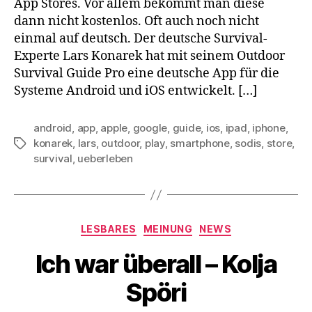
App Stores. Vor allem bekommt man diese
dann nicht kostenlos. Oft auch noch nicht
einmal auf deutsch. Der deutsche Survival-
Experte Lars Konarek hat mit seinem Outdoor
Survival Guide Pro eine deutsche App für die
Systeme Android und iOS entwickelt. […]
android
,
app
,
apple
,
google
,
guide
,
ios
,
ipad
,
iphone
,
konarek
,
lars
,
outdoor
,
play
,
smartphone
,
sodis
,
store
,
Schlagwörter
survival
,
ueberleben
Kategorien
LESBARES
MEINUNG
NEWS
Ich war überall – Kolja
Spöri