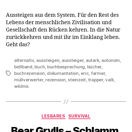
Aussteigen aus dem System. Für den Rest des
Lebens der menschlichen Zivilisation und
Gesellschaft den Rücken kehren. In die Natur
zurückkehren und mit ihr im Einklang leben.
Geht das?
alternativ
,
aussteigen
,
aussteiger
,
autark
,
autonom
,
bidlband
,
buch
,
buchbesprechung
,
bücher
,
buchrezension
,
dokumantation
,
eric
,
farmer
,
Schlagwörter
müllverwerter
,
rezension
,
steinzeit
,
trapper
,
valli
,
wildnis
Kategorien
LESBARES
SURVIVAL
Bear Grylls – Schlamm,