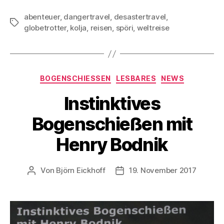
abenteuer
,
dangertravel
,
desastertravel
,
Schlagwörter
globetrotter
,
kolja
,
reisen
,
spöri
,
weltreise
Kategorien
BOGENSCHIESSEN
LESBARES
NEWS
Instinktives
Bogenschießen mit
Henry Bodnik
Von
Björn Eickhoff
19. November 2017
Beitragsautor
Veröffentlichungsdatum