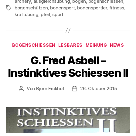
archery
,
ausgleichsübung
,
bogen
,
bogenschiessen
,
bogenschützen
,
bogensport
,
bogensportler
,
fitness
,
Schlagwörter
kraftübung
,
pfeil
,
sport
Kategorien
BOGENSCHIESSEN
LESBARES
MEINUNG
NEWS
G. Fred Asbell –
Instinktives Schiessen II
Von
Björn Eickhoff
26. Oktober 2015
Beitragsautor
Veröffentlichungsdatum