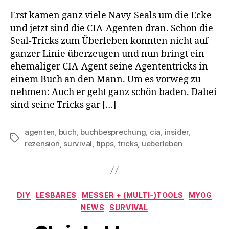
Erst kamen ganz viele Navy-Seals um die Ecke
und jetzt sind die CIA-Agenten dran. Schon die
Seal-Tricks zum Überleben konnten nicht auf
ganzer Linie überzeugen und nun bringt ein
ehemaliger CIA-Agent seine Agententricks in
einem Buch an den Mann. Um es vorweg zu
nehmen: Auch er geht ganz schön baden. Dabei
sind seine Tricks gar […]
agenten
,
buch
,
buchbesprechung
,
cia
,
insider
,
Schlagwörter
rezension
,
survival
,
tipps
,
tricks
,
ueberleben
Kategorien
DIY
LESBARES
MESSER + (MULTI-)TOOLS
MYOG
NEWS
SURVIVAL