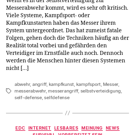
Wenn es in der Selbstverteidigung zur
Messerabwehr kommt, wird es sehr oft kritisch.
Viele Systeme, Kampfsport- oder
Kampfkunstarten haben das Messer ihrem
System untergeordnet. Das hat zumeist fatale
Folgen, gehen doch die Techniken häufig an der
Realität total vorbei und gefährden den
Verteidiger im Ernstfalle auch noch. Dennoch
werden die Menschen hinter diesen Systemen
nicht […]
abwehr
,
angriff
,
kampfkunst
,
kampfsport
,
Messer
,
messerabwehr
,
messerangriff
,
selbstverteidigung
,
Schlagwörter
self-defense
,
selfdefense
Kategorien
EDC
INTERNET
LESBARES
MEINUNG
NEWS
SURVIVAL
VORBEREITET SEIN