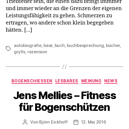
Triebfeder sein, die einen dazu bringt immmer
und immer wieder an die Grenzen der eigenen
Leistungsfähigkeit zu gehen. Schmerzen zu
ertragen, wo andere schon klein begegeben
hätten. […]
autobiografie
,
bear
,
buch
,
buchbesprechung
,
bücher
,
Schlagwörter
grylls
,
rezension
Kategorien
BOGENSCHIESSEN
LESBARES
MEINUNG
NEWS
Jens Mellies – Fitness
für Bogenschützen
Von
Björn Eickhoff
12. Mai 2016
Beitragsautor
Veröffentlichungsdatum