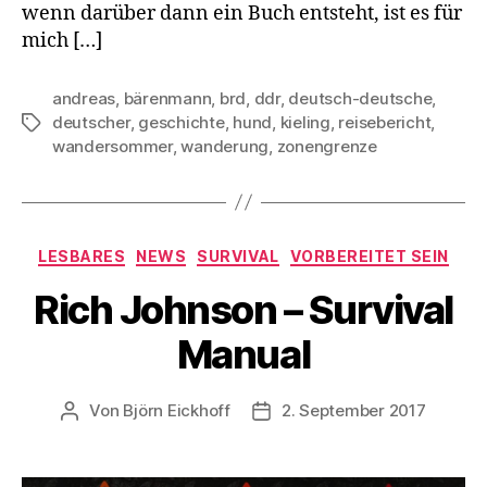
wenn darüber dann ein Buch entsteht, ist es für
mich […]
andreas
,
bärenmann
,
brd
,
ddr
,
deutsch-deutsche
,
deutscher
,
geschichte
,
hund
,
kieling
,
reisebericht
,
Schlagwörter
wandersommer
,
wanderung
,
zonengrenze
Kategorien
LESBARES
NEWS
SURVIVAL
VORBEREITET SEIN
Rich Johnson – Survival
Manual
Von
Björn Eickhoff
2. September 2017
Beitragsautor
Veröffentlichungsdatum