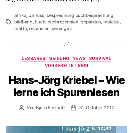
afrika
,
barfuss
,
besprechung buchbesprechung
,
bildband
,
buch
,
buchrezension
,
geparden
,
maleika
,
Schlagwörter
matto
,
rezension
,
serengeti
Kategorien
LESBARES
MEINUNG
NEWS
SURVIVAL
VORBEREITET SEIN
Hans-Jörg Kriebel – Wie
lerne ich Spurenlesen
Von
Björn Eickhoff
31. Oktober 2017
Beitragsautor
Veröffentlichungsdatum