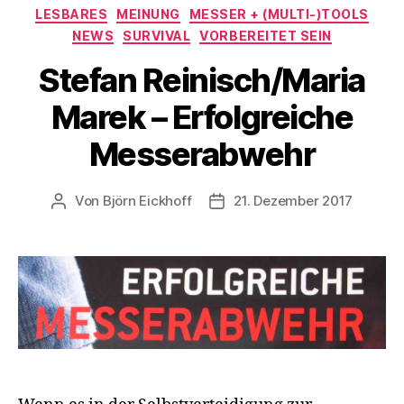
Kategorien
LESBARES
MEINUNG
MESSER + (MULTI-)TOOLS
NEWS
SURVIVAL
VORBEREITET SEIN
Stefan Reinisch/Maria
Marek – Erfolgreiche
Messerabwehr
Von
Björn Eickhoff
21. Dezember 2017
Beitragsautor
Veröffentlichungsdatum