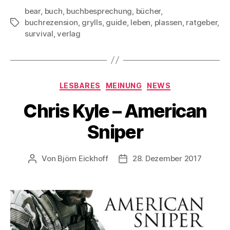
bear
,
buch
,
buchbesprechung
,
bücher
,
buchrezension
,
grylls
,
guide
,
leben
,
plassen
,
ratgeber
,
Schlagwörter
survival
,
verlag
Kategorien
LESBARES
MEINUNG
NEWS
Chris Kyle – American
Sniper
Von
Björn Eickhoff
28. Dezember 2017
Beitragsautor
Veröffentlichungsdatum