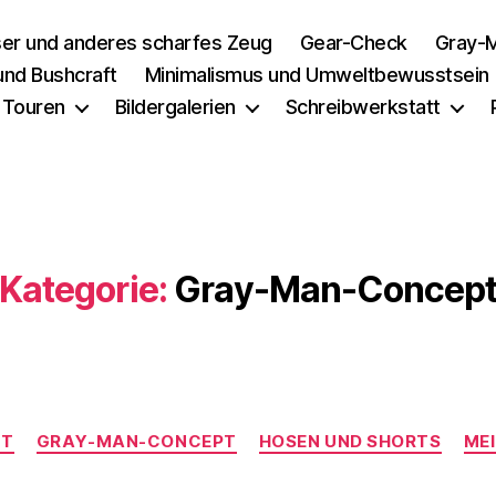
er und anderes scharfes Zeug
Gear-Check
Gray-M
 und Bushcraft
Minimalismus und Umweltbewusstsein
 Touren
Bildergalerien
Schreibwerkstatt
Kategorie:
Gray-Man-Concep
Kategorien
NT
GRAY-MAN-CONCEPT
HOSEN UND SHORTS
ME