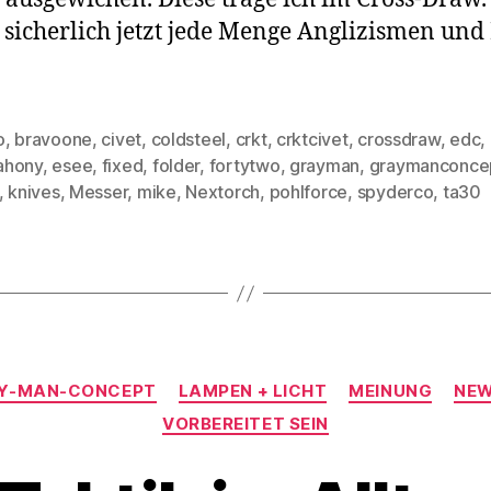
sicherlich jetzt jede Menge Anglizismen und 
o
,
bravoone
,
civet
,
coldsteel
,
crkt
,
crktcivet
,
crossdraw
,
edc
,
ahony
,
esee
,
fixed
,
folder
,
fortytwo
,
grayman
,
graymanconce
rter
,
knives
,
Messer
,
mike
,
Nextorch
,
pohlforce
,
spyderco
,
ta30
Kategorien
Y-MAN-CONCEPT
LAMPEN + LICHT
MEINUNG
NE
VORBEREITET SEIN