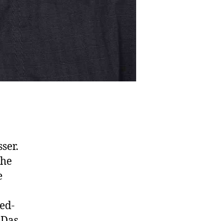
ser.
che
e
ed-
 Das