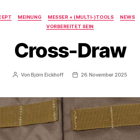
Kategorien
CEPT
MEINUNG
MESSER + (MULTI-)TOOLS
NEWS
VORBEREITET SEIN
Cross-Draw
Von
Björn Eickhoff
26. November 2025
Beitragsautor
Veröffentlichungsdatum