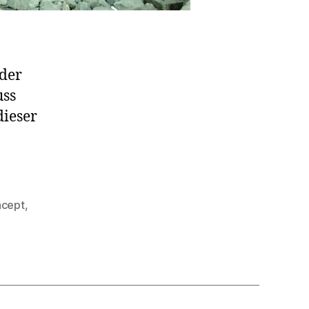
nder
uss
dieser
cept
,