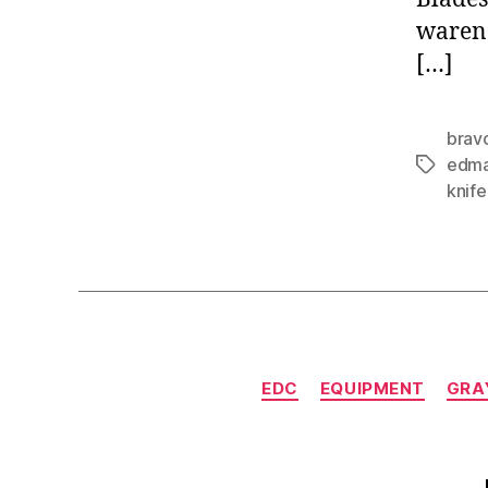
waren 
[…]
brav
edm
Schlagwö
knife
EDC
EQUIPMENT
GRA