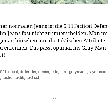
ner normalen Jeans ist die 5.11Tactical Defe
lim Jeans fast nicht zu unterscheiden. Man m
genau hinsehen, um die taktischen Attribute 
u erkennen. Das passt optimal ins Gray-Man-
t!
511tactical
,
defender
,
denim
,
edc
,
flex
,
grayman
,
graymancon
rter
s
,
tactic
,
taktik
,
taktisch