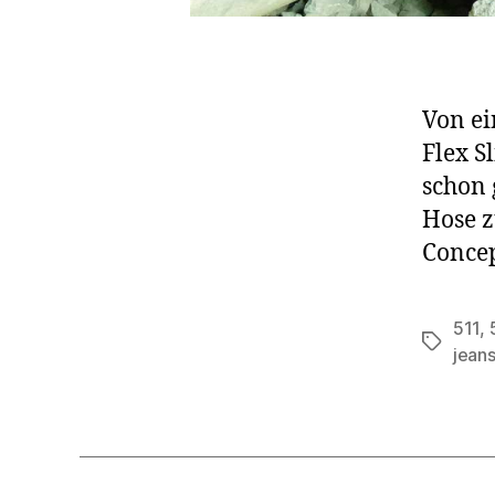
Von ei
Flex S
schon 
Hose z
Concep
511
,
Schlagwö
jean